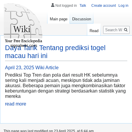
Not logged in
Talk
Create account
Log in
Main page
Discussion
Search
Read
signalwiki.com
Daya Tarik Tentang prediksi togel
macau hari ini
April 23, 2025
Wiki Article
Prediksi Top Tren dan pola dari result HK sebelumnya
sering kali menjadi acuan, meskipun tidak ada jaminan
akurasi. Beberapa pemain juga mengkombinasikan faktor
keberuntungan dengan strategi berdasarkan statistik yang
mereka
read more
This page was last modified on 23 April 2025, at 6:44 am.