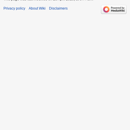
Privacy policy
About Wiki
Disclaimers